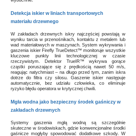
wybuchnie.
Detekcja iskier w liniach transportowych
materiału drzewnego
W zakładach drzewnych iskry najczęściej powstają w
wyniku tarcia w przenośnikach, kontaktu z metalem lub
wad materiałowych w maszynach. System wykrywania i
gaszenia iskier Firefly TrueDetect™ monitoruje wszystkie
kluczowe punkty linii technologicznej w czasie
rzeczywistym. Detektor TrueIR™ wykrywa gorące
cząstki poruszające się z prędkością nawet 50 m/s,
reagując natychmiast – na długo przed tym, zanim iskra
dotrze do filtra czy silosu. Gaszenie iskier następuje
automatycznie, bez udziału człowieka, co eliminuje
ryzyko błędu operatora w krytycznej chwili.
Mgła wodna jako bezpieczny środek gaśniczy w
zakładach drzewnych
Systemy gaszenia mgłą wodną są szczególnie
skuteczne w środowiskach, gdzie konwencjonalne środki
gaśnicze mogłyby spowodować dodatkowe szkody. W