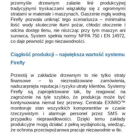
przemyśle drzewnym zalanie linii produkcyjnej
tradycyjnymi tryskaczami wiązałoby się z ogromnymi
stratami w materiale i maszynach. Gaszenie mgłą wodną
Firefly pozwala uniknąć tego scenariusza – minimalna
ilość wody skutecznie tłumi pożar, chłodzi otoczenie i
odcina dostęp tlenu, nie niszcząc przy tym maszyn ani
surowca. System spełnia normy NFPA 750 i EN 14972,
co daje pewność jego niezawodności.
Ciągłość produkcji – największa wartość systemu
Firefly
Przestój w zakładzie drzewnym to nie tylko straty
finansowe – to niezrealizowane zamówienia,
nadszarpnięta reputacja i ryzyko utraty klientów. Systemy
Firefly są zaprojektowane tak, by reagować na
zagrożenie na tyle szybko, że produkcja może być
kontynuowana niemal bez przerwy. Centrala EXIMIO™
monitoruje stan wszystkich komponentów w czasie
rzeczywistym i alarmuje personel przez SMS w
przypadku nieprawidłowości. Dzięki temu zakłady
produkcyjne mogą działać z pełną wydajnością, wiedząc,
że ochrona przeciwpożarowa pracuje niezawodnie w tle.