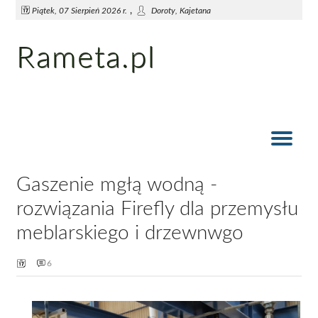
,
Piątek, 07 Sierpień 2026 r.
Doroty, Kajetana
Rameta.pl
Sprawdzone metody działkowców na usunięcie kreta z ogrodu
Jak przygotować się na suszę
Wiosna wchodzi do ogrodu
Elementy dobrego ogrodu
Meble ogrodowe
Ogród zimowy
Wdzięk staroci
Gaszenie mgłą wodną -
rozwiązania Firefly dla przemysłu
meblarskiego i drzewnwgo
6