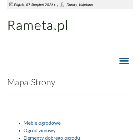
,
Piątek, 07 Sierpień 2026 r.
Doroty, Kajetana
Rameta.pl
Sprawdzone metody działkowców na usunięcie kreta z ogrodu
Jak przygotować się na suszę
Wiosna wchodzi do ogrodu
Elementy dobrego ogrodu
Meble ogrodowe
Ogród zimowy
Wdzięk staroci
Mapa Strony
Meble ogrodowe
Ogród zimowy
Elementy dobrego ogrodu